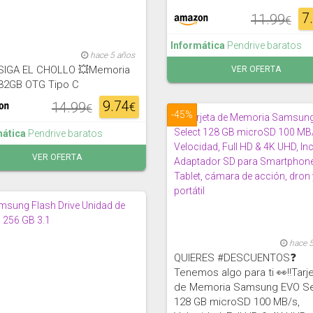
7
11.99
€
Informática
Pendrive baratos
hace 5 años
SIGA EL CHOLLO 💥Memoria
VER OFERTA
32GB OTG Tipo C
9.74
14.99
€
€
-45%
mática
Pendrive baratos
VER OFERTA
hace 
QUIERES #DESCUENTOS❓
Tenemos algo para ti 👀‼Tarj
de Memoria Samsung EVO Se
128 GB microSD 100 MB/s,