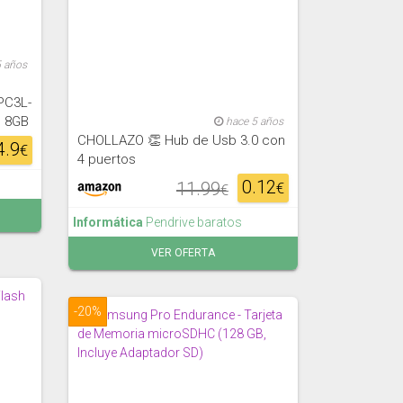
5 años
n
PC3L-
, 8GB
hace 5 años
CHOLLAZO 👏 Hub de Usb 3.0 con
4.9
€
4 puertos
0.12
11.99
€
€
Informática
Pendrive baratos
VER OFERTA
-20%