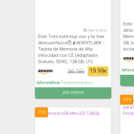
Este 
desc
hace 5 años
Este T-rex está muy vivo y te trae
Memor
descuentazos🕙📡ADROITLARK -
GB, h
Tarjeta de Memoria de Alta
lectu
Velocidad con CE (Adaptador
Gratuito, SDXC, 128 GB, U1)
19.99
Infor
36.18
€
€
Informática
Pendrive baratos
VER OFERTA
-40%
-35%