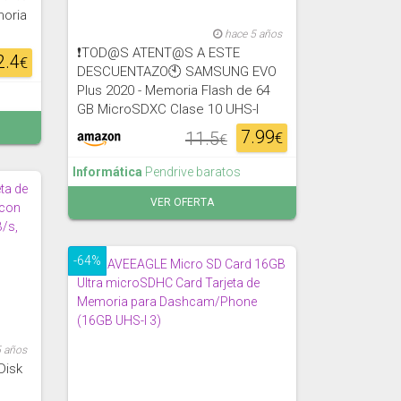
oria
hace 5 años
❗TOD@S ATENT@S A ESTE
2.4
€
DESCUENTAZO🕙 SAMSUNG EVO
Plus 2020 - Memoria Flash de 64
GB MicroSDXC Clase 10 UHS-I
7.99
11.5
€
€
Informática
Pendrive baratos
VER OFERTA
-64%
5 años
Disk