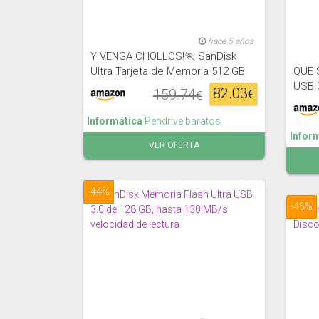
hace 5 años
Y VENGA CHOLLOS!🏃 SanDisk
Ultra Tarjeta de Memoria 512 GB
QUE 
USB 
82.03
159.74
€
€
Informática
Pendrive baratos
Infor
VER OFERTA
-44%
-46%