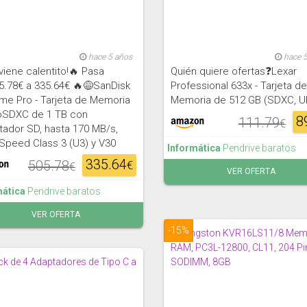
hace 5 años
hace 
viene calentito!🔥 Pasa
Quién quiere ofertas❓Lexar
5.78€ a 335.64€ 🔥😅SanDisk
Professional 633x - Tarjeta de
me Pro - Tarjeta de Memoria
Memoria de 512 GB (SDXC, U
oSDXC de 1 TB con
8
111.79
€
ador SD, hasta 170 MB/s,
Speed Class 3 (U3) y V30
Informática
Pendrive baratos
335.64
505.78
€
€
VER OFERTA
mática
Pendrive baratos
VER OFERTA
-15%