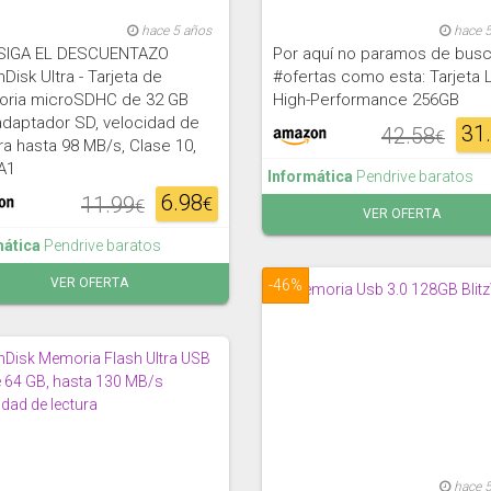
hace 5 años
hace 
SIGA EL DESCUENTAZO
Por aquí no paramos de busc
Disk Ultra - Tarjeta de
#ofertas como esta: Tarjeta 
ria microSDHC de 32 GB
High-Performance 256GB
adaptador SD, velocidad de
31
42.58
€
ra hasta 98 MB/s, Clase 10,
A1
Informática
Pendrive baratos
6.98
11.99
€
€
VER OFERTA
mática
Pendrive baratos
VER OFERTA
-46%
hace 