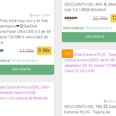
DESCUENTO DEL 46% 💪 Mem
Usb 3.0 128GB BlitzWolf
hace 5 años
1
22.99
€
T-rex está muy vivo y te trae
uentazos❤👏SanDisk
Informática
Pendrive baratos
ia Flash Ultra USB 3.0 de 64
asta 130 MB/s velocidad de
VER OFERTA
ra
9.98
14.99
€
€
-18%
mática
Pendrive baratos
VER OFERTA
hace 
DESCUENTO DEL 18% 💥 San
Extreme PLUS - Tarjeta de