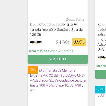
hace 5 años
Que no se te pase por alto ❤
Esto 
Tarjeta microSD SanDisk Ultra de
de50
128 GB
Extre
micr
9.99
24.99
€
€
Adapt
UHS 
Informática
Pendrive baratos
VER OFERTA
Infor
-38%
-57%