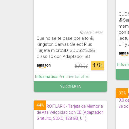
QUE 
🔝San
memo
con 
hace 5 años
Que no se te pase por alto 💪
lectu
Kingston Canvas Select Plus
U1 y 
Tarjeta microSD, SDCS2/32GB
Class 10 con Adaptador SD
4.9
Infor
6.99
€
€
Informática
Pendrive baratos
VER OFERTA
-33%
-44%