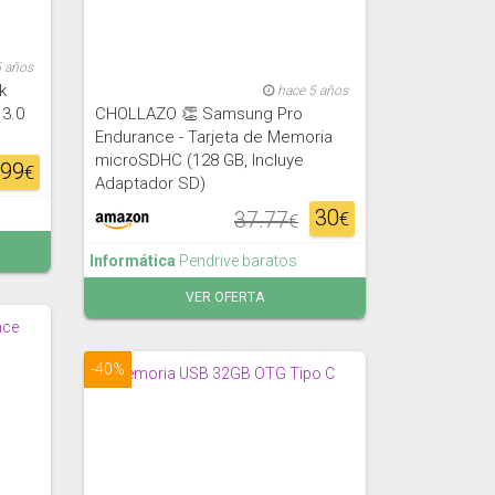
5 años
k
hace 5 años
 3.0
CHOLLAZO 👏 Samsung Pro
Endurance - Tarjeta de Memoria
microSDHC (128 GB, Incluye
.99
€
Adaptador SD)
30
37.77
€
€
Informática
Pendrive baratos
VER OFERTA
-40%