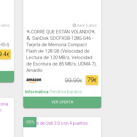
5 años
hace 5 años
🏃CORRE QUE ESTÁN VOLANDO🏃
💪 SanDisk SDCFXSB-128G-G46 -
HS-I)
Tarjeta de Memoria Compact
Flash de 128 GB (Velocidad de
9.4
€
Lectura de 120 MB/s, Velocidad
de Escritura de 85 MB/s, UDMA 7),
Amarillo
79
99.99
€
€
Informática
Pendrive baratos
VER OFERTA
-98%