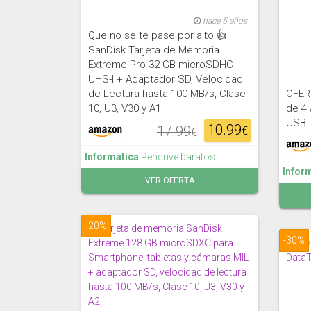
hace 5 años
Que no se te pase por alto 👍
SanDisk Tarjeta de Memoria
Extreme Pro 32 GB microSDHC
UHS-I + Adaptador SD, Velocidad
de Lectura hasta 100 MB/s, Clase
OFER
10, U3, V30 y A1
de 4
USB
10.99
17.99
€
€
Informática
Pendrive baratos
Infor
VER OFERTA
-20%
-30%