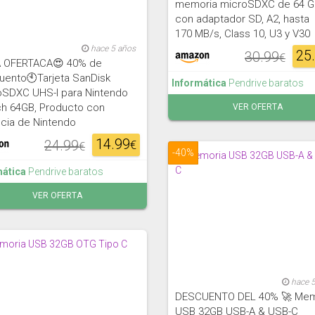
memoria microSDXC de 64 
con adaptador SD, A2, hasta
170 MB/s, Class 10, U3 y V30
hace 5 años
25
30.99
€
 OFERTACA😍 40% de
uento🕙Tarjeta SanDisk
Informática
Pendrive baratos
oSDXC UHS-I para Nintendo
ch 64GB, Producto con
VER OFERTA
cia de Nintendo
14.99
24.99
€
€
-40%
mática
Pendrive baratos
VER OFERTA
hace 
DESCUENTO DEL 40% 🚀 Mem
USB 32GB USB-A & USB-C