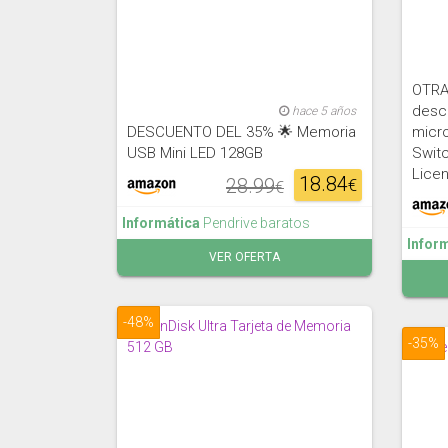
OTRA
desc
hace 5 años
DESCUENTO DEL 35% 🌟 Memoria
micr
USB Mini LED 128GB
Swit
Licen
18.84
28.99
€
€
Informática
Pendrive baratos
Infor
VER OFERTA
-48%
-35%