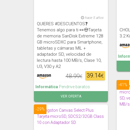
hace 5 años
QUIERES #DESCUENTOS❓
Tenemos algo para ti 👀😍Tarjeta
CHOL
de memoria SanDisk Extreme 128
3.2 K
GB microSDXC para Smartphone,
tabletas y cámaras MIL +
adaptador SD, velocidad de
Infor
lectura hasta 100 MB/s, Clase 10,
U3, V30 y A2
39.14
48.99
€
€
-41%
Informática
Pendrive baratos
VER OFERTA
-29%