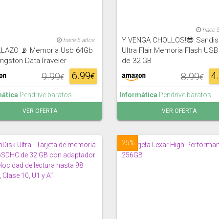
hace 
Y VENGA CHOLLOS!😎 Sandis
hace 5 años
LAZO 📡 Memoria Usb 64Gb
Ultra Flair Memoria Flash USB
ingston DataTraveler
de 32 GB
6.99
4
9.99
8.99
€
€
€
mática
Pendrive baratos
Informática
Pendrive baratos
VER OFERTA
VER OFERTA
-25%