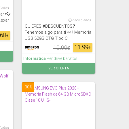
5 años
ar 👓
Lexar
hace 5 años
QUIERES #DESCUENTOS❓
Tenemos algo para ti 👀‼ Memoria
.68
€
USB 32GB OTG Tipo C
11.99
19.99
€
€
Informática
Pendrive baratos
VER OFERTA
-30%
5 años