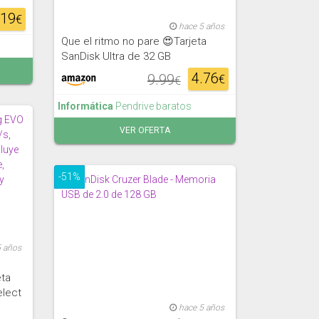
.19
€
hace 5 años
Que el ritmo no pare 😍Tarjeta
SanDisk Ultra de 32 GB
4.76
9.99
€
€
Informática
Pendrive baratos
VER OFERTA
-51%
5 años
eta
lect
hace 5 años