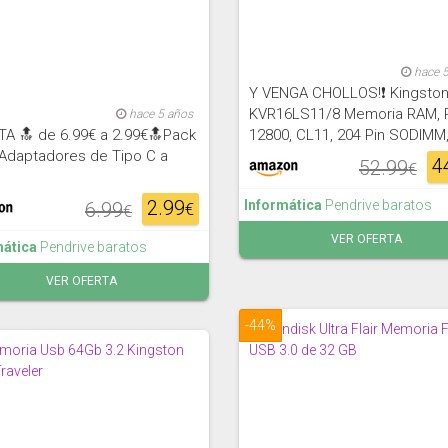
hace 
Y VENGA CHOLLOS!❗ Kingsto
KVR16LS11/8 Memoria RAM, 
hace 5 años
TA 🔝 de 6.99€ a 2.99€🔝Pack
12800, CL11, 204 Pin SODIMM
 Adaptadores de Tipo C a
4
52.99
€
2.99
Informática
Pendrive baratos
6.99
€
€
VER OFERTA
mática
Pendrive baratos
VER OFERTA
-44%