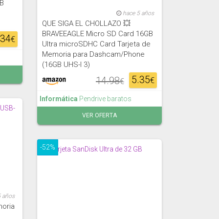
GB
hace 5 años
QUE SIGA EL CHOLLAZO 💥
BRAVEEAGLE Micro SD Card 16GB
.34
€
Ultra microSDHC Card Tarjeta de
Memoria para Dashcam/Phone
(16GB UHS-I 3)
5.35
14.98
€
€
Informática
Pendrive baratos
VER OFERTA
-52%
5 años
oria