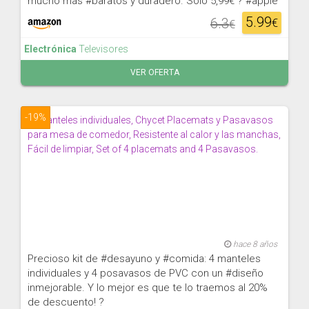
mucho más #baratos y duradero. Solo 5,99€ ? #apple
5.99
6.3
€
€
Electrónica
Televisores
VER OFERTA
-19%
hace 8 años
Precioso kit de #desayuno y #comida: 4 manteles
individuales y 4 posavasos de PVC con un #diseño
inmejorable. Y lo mejor es que te lo traemos al 20%
de descuento! ?