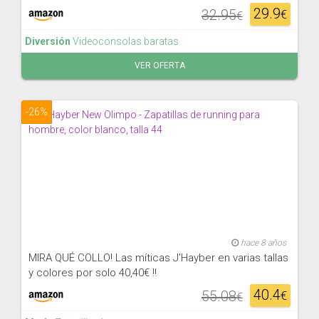
29.9
32.95
€
€
Diversión
Videoconsolas baratas
VER OFERTA
-26%
hace 8 años
MIRA QUÉ COLLO! Las míticas J'Hayber en varias tallas
y colores por solo 40,40€ ‼
40.4
55.08
€
€