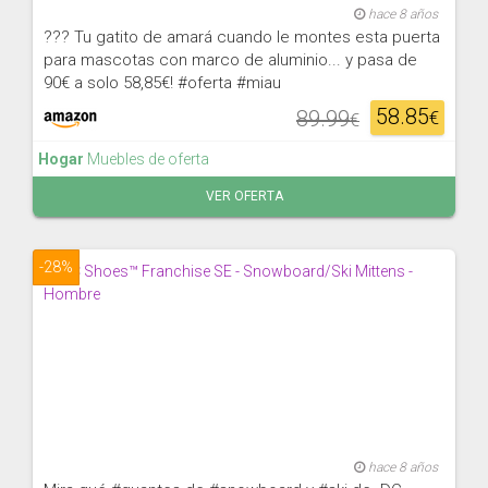
hace 8 años
??? Tu gatito de amará cuando le montes esta puerta
para mascotas con marco de aluminio... y pasa de
90€ a solo 58,85€! #oferta #miau
58.85
89.99
€
€
Hogar
Muebles de oferta
VER OFERTA
-28%
hace 8 años