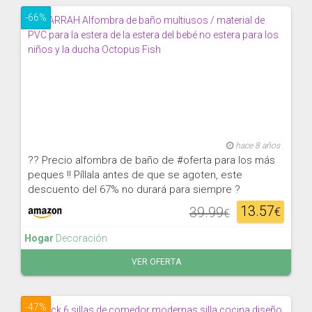
-66%
hace 8 años
?? Precio alfombra de baño de #oferta para los más
peques ‼ Píllala antes de que se agoten, este
descuento del 67% no durará para siempre ?
13.57
39.99
€
€
Hogar
Decoración
VER OFERTA
-47%