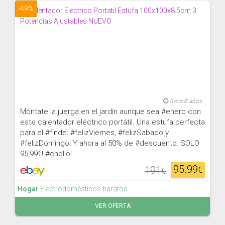
-49%
hace 8 años
Móntate la juerga en el jardín aunque sea #enero con
este calentador eléctrico portátil. Una estufa perfecta
para el #finde: #felizViernes, #felizSabado y
#felizDomingo! Y ahora al 50% de #descuento: SOLO
95,99€! #chollo!
95.99
191
€
€
Hogar
Electrodomésticos baratos
VER OFERTA