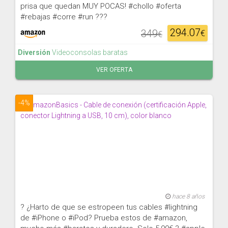
prisa que quedan MUY POCAS! #chollo #oferta
#rebajas #corre #run ???
294.07
349
€
€
Diversión
Videoconsolas baratas
VER OFERTA
-4%
hace 8 años
? ¿Harto de que se estropeen tus cables #lightning
de #iPhone o #iPod? Prueba estos de #amazon,