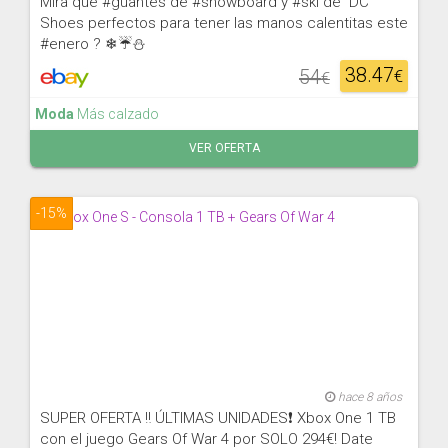
Mira qué #guantes de #snowboard y #ski de DC
Shoes perfectos para tener las manos calentitas este
#enero ? ❄☔⛄
38.47
54
€
€
Moda
Más calzado
VER OFERTA
-15%
hace 8 años
SUPER OFERTA ‼ ÚLTIMAS UNIDADES❗ Xbox One 1 TB
con el juego Gears Of War 4 por SOLO 294€! Date